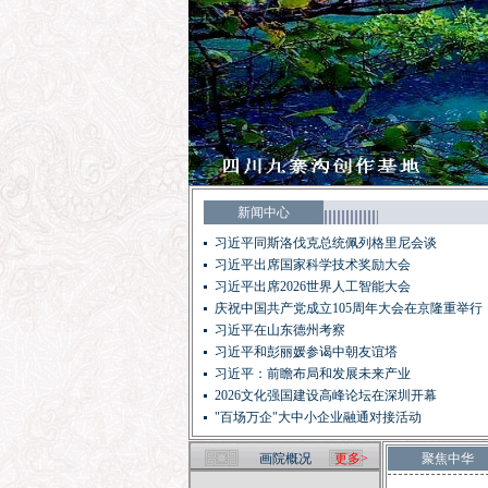
新闻中心
习近平同斯洛伐克总统佩列格里尼会谈
习近平出席国家科学技术奖励大会
习近平出席2026世界人工智能大会
庆祝中国共产党成立105周年大会在京隆重举行
习近平在山东德州考察
习近平和彭丽媛参谒中朝友谊塔
习近平：前瞻布局和发展未来产业
2026文化强国建设高峰论坛在深圳开幕
"百场万企"大中小企业融通对接活动
画院概况
更多>
聚焦中华