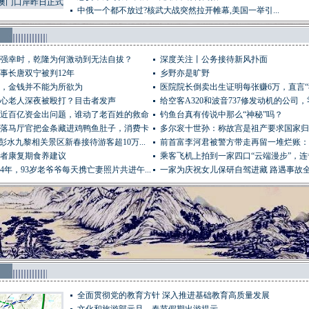
澳门口岸昨日正式
中俄一个都不放过?核武大战突然拉开帷幕,美国一举引...
付使用!
强幸时，乾隆为何激动到无法自拔？
深度关注丨公务接待新风扑面
事长唐双宁被判12年
乡野亦是旷野
，金钱并不能为所欲为
医院院长倒卖出生证明每张赚6万，直言
心老人深夜被殴打？目击者发声
死...
给空客A320和波音737修发动机的公司，零
近百亿资金出问题，谁动了老百姓的救命
钓鱼台真有传说中那么“神秘”吗？
落马厅官把金条藏进鸡鸭鱼肚子，消费卡
多尔衮十世孙：称故宫是祖产要求国家归
彭水九黎相关景区新春接待游客超10万...
血...
前首富李河君被警方带走再留一堆烂账：
者康复期食养建议
集...
乘客飞机上拍到一家四口“云端漫步”，
4年，93岁老爷爷每天携亡妻照片共进午...
解...
一家为庆祝女儿保研自驾进藏 路遇事故
全面贯彻党的教育方针 深入推进基础教育高质量发展