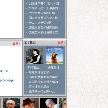
我国迎来首个“文化和自...
降央卓玛是天下最美的
女...
太空之音---索朗旺姆
国家文物局公布第二批
作...
长白山自然保护区
西藏民族艺术研究所保
护...
文化艺术的价值在于交
流...
艺术原创
更多>
更多>
靳尚谊油...
詹建俊油...
重开幕
詹建俊油画艺术
山水画教学要重视继承...
有文化企业改
法国艺术家半裸人体油...
写实油画的品牌
俄罗斯当代油画作品