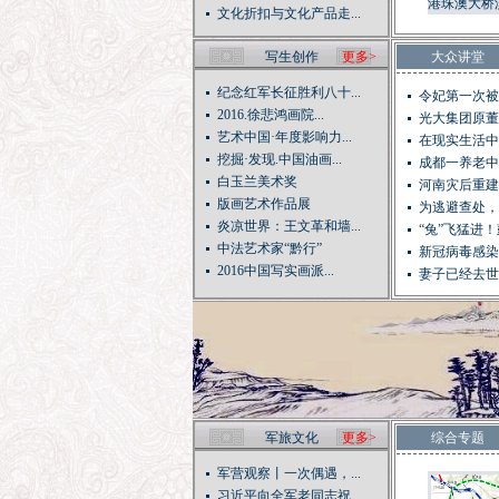
港珠澳大桥
文化折扣与文化产品走...
交
写生创作
更多>
大众讲堂
纪念红军长征胜利八十...
令妃第一次被
2016.徐悲鸿画院...
光大集团原董
艺术中国·年度影响力...
在现实生活中
挖掘·发现.中国油画...
成都一养老中
白玉兰美术奖
河南灾后重建
版画艺术作品展
钱...
为逃避查处，
炎凉世界：王文革和墙...
埋...
“兔”飞猛进！
中法艺术家“黔行”
新冠病毒感染
2016中国写实画派...
妻子已经去世
军旅文化
更多>
综合专题
军营观察丨一次偶遇，...
习近平向全军老同志祝...