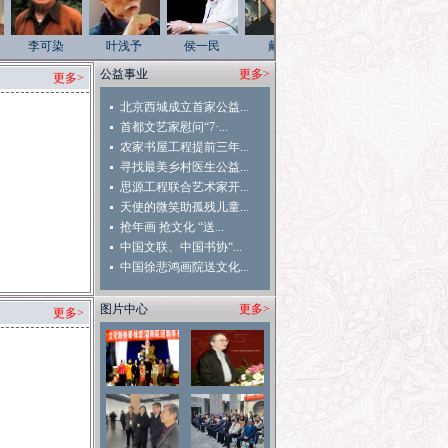
李可染
叶浅予
侯一民
戴泽
靳尚谊
李天
公益事业
更多>
更多>
北京西城成立首家公益...
首都文艺家慰问“7·...
农家书屋工程提前三年...
寻找最美乡村医生公益...
思源工程联合艺术家开...
天使的微笑助孤残儿童...
抢年画 抢文化 “送...
中国文联、中国书协“...
中国徐悲鸿画院送文化...
图片中心
更多>
更多>