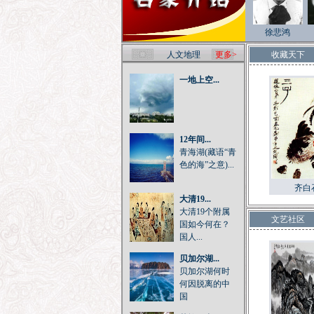
徐悲鸿
人文地理
更多>
收藏天下
一地上空...
12年间...
青海湖(藏语“青
色的海”之意)...
齐白
大清19...
大清19个附属
文艺社区
国如今何在？
国人...
贝加尔湖...
贝加尔湖何时
何因脱离的中
国