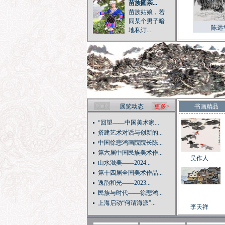
苗族圆亲...
苗族姑娘，若
同某个男子暗
陈远
地私订...
展览动态
更多>
书画精品
“回望——中国美术家...
搭建艺术对话与创新的...
中国徐悲鸿画院院长陈...
第六届中国民族美术作...
吴作人
山水滋美——2024...
第十四届全国美术作品...
逸韵和光——2023...
民族与时代——徐悲鸿...
上海启动“何谓海派”...
李天祥