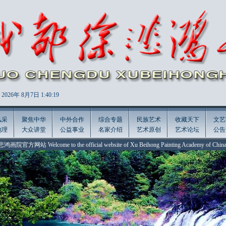
2026年
8月7日 1:40:21
风采
聚焦中华
中外合作
综合专题
民族艺术
收藏天下
文艺
地理
大众讲堂
公益事业
名家介绍
艺术原创
艺术论坛
公告
elcome to the official website of Xu Beihong Painting Academy of China!