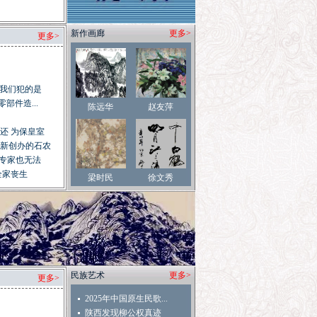
新作画廊
更多>
更多>
“我们犯的是
部件造...
陈远华
赵友萍
还 为保皇室
新创办的石农
连专家也无法
全家丧生
梁时民
徐文秀
民族艺术
更多>
更多>
2025年中国原生民歌...
陕西发现柳公权真迹