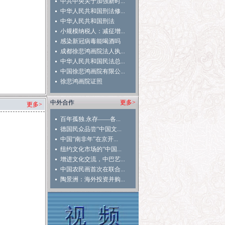
中共中央关于加强新时...
中华人民共和国刑法修...
中华人民共和国刑法
小规模纳税人：减征增...
感染新冠病毒能喝酒吗
成都徐悲鸿画院法人执...
中华人民共和国民法总...
中国徐悲鸿画院有限公...
徐悲鸿画院证照
中外合作
更多>
更多>
百年孤独.永存——各...
德国民众品尝“中国文...
中国“南非年”在京开...
纽约文化市场的“中国...
增进文化交流，中巴艺...
中国农民画首次在联合...
陶景洲：海外投资并购...