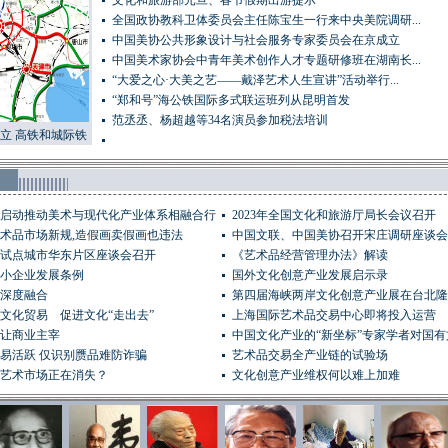
文化和旅游部元旦、春节假期出游提示
全国政协教科卫体委员会主任陈宝生一行来中央美院调研...
中国美协公共形象设计与社会服务专家委员会在京成立
中国美术家协会中青年美术创作人才专题研修班在湖南长...
“大爱之心·大美之艺——戴泽艺术人生宣讲”活动举行...
“郑和号”海公铁国际多式联运班列从昆明首发
范丞丞、杨超越等34名演员参加税法培训
立 高铁和城际铁
提前规划（图）
启动推动美术与现代化产业体系相融合行
2023年全国文化和旅游厅局长会议召开
术品市场新规,造假画卖假画也违法
中国文联、中国美协召开宋庄调研座谈会
试点城市华东片区座谈会召开
《艺术品经营管理办法》解读
小企业发展条例
国外文化创意产业发展启示录
深度融合
第四届海峡两岸文化创意产业展在台北隆
文化贸易 促进文化“走出去”
上海国际艺术品交易中心即将投入运营
让商业主宰
中国文化产业的“新坐标”专家学者对国
易活跃 仅识别赝品难防诈骗
革...
艺术品交易全产业链的试验场
艺术市场正在消失？
文化创意产业维权何以难上加难