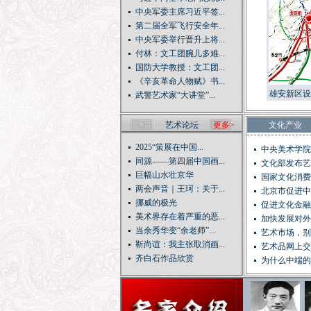
中央军委主席习近平签...
第二届全军飞行安全年...
中央军委举行晋升上将...
付林：文工团腕儿多难...
国防大学教授：文工团...
《辛亥革命人物赋》书...
雄安新区设
武警艺术家“大讲堂”...
路网已
艺术论坛
更多>
文化产业
2025“策展在中国...
中央美术学院
同源——第四届中国画...
动...
文化部发布艺
巨幅山水壮京华
国家文化消费
两会声音｜王珂：关于...
北京市促进中
挪威的极光
促进文化金融
美术界存在着严重的恶...
加快发展对外
当余秀华变“余老师”...
艺术市场，别
靳尚谊：我主张取消画...
艺术品网上交
齐白石作品欣赏
为什么中端的