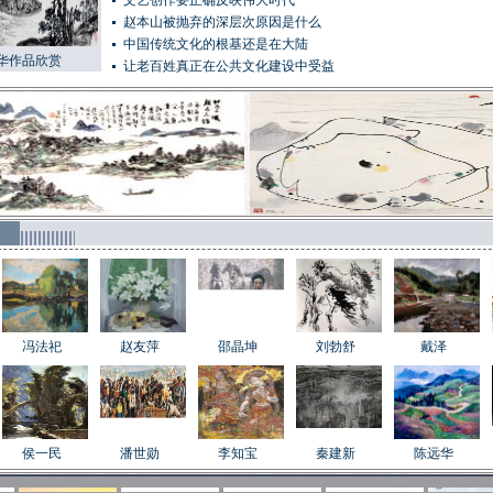
文艺创作要正确反映伟大时代
赵本山被抛弃的深层次原因是什么
中国传统文化的根基还是在大陆
华作品欣赏
让老百姓真正在公共文化建设中受益
冯法祀
赵友萍
邵晶坤
刘勃舒
戴泽
侯一民
潘世勋
李知宝
秦建新
陈远华