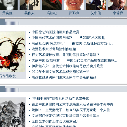
黄宾虹
吴作人
冯法祀
罗工柳
艾中信
李苦禅
中国徐悲鸿画院油画家作品欣赏
中国当代艺术的困境与出路——从798艺术区谈起
商品社会的“完美罪行”——由杰夫·昆斯说起西方当代...
澳洲艺术家以葡萄酒制作红裙
行为艺术能被收藏、并同时保持原始信息吗？
美丽中国 绽放柏林——中国当代美术作品展在德国柏林...
伊斯坦布尔一当代艺术博物馆将尽数拍卖其藏品
2012年全国文物艺术品成交额锐减一半
石作品欣赏
书画收藏新买家们追求画家早年著录的精品
“平和中国年”新春系列活动在武汉开幕
首届中国新疆民间艺术季成果展示活动在乌鲁木齐举办
姚刚：一生无妻无子，如今53岁买千万豪宅一个人住
文旅部门恢复受理和审批涉港澳台营业性演出
全国艺术创作工作会议在京召开