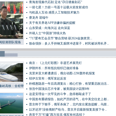
青海发现秦代石刻 定名“尕日塘秦刻石”
一箭七星！力箭一号遥十运载火箭发射成功
与机器人互动 感受人工智能技术魅力
赛龙舟 迎端午
关于有关养老APP涉嫌诈骗的提醒
山东荣成：向海兴运 走向深蓝
外籍人士“中国游”持续火热
“717爱奇艺会员节”整合营销 获2024金旗奖营...
阅驻港部队现场
致命强拆：多人手持钢叉盾牌冲进屋子，村民被诉用长矛...
南京：《上元灯彩图》非遗艺术展亮灯
伊朗外长：所有抵抗组织已做好准备
克里米亚大桥遭袭后，俄出动图-22M轰炸机报复
绍伊古宣布：俄军发起反攻
朴槿惠隐居一年后高调复出：精心打扮，有望重启政治活...
秦岭高铁：全程带
张浩中国顶尖芯片专家，被美国设计囚禁8年
车站大都建在桥上
这是安理会一次罕见的斗争，急得都敲桌子了
或隧道里
中国发布重磅报告，如此严厉的语气，在中美交往史上都...
普京终于下狠手，俄军杀疯了，北约发出紧急提醒，乌噩...
以牙还牙!没收俄财产给乌，普京开启最新报复直接下令...
悬赏千万“打爆”西方坦克 俄军有何高招？