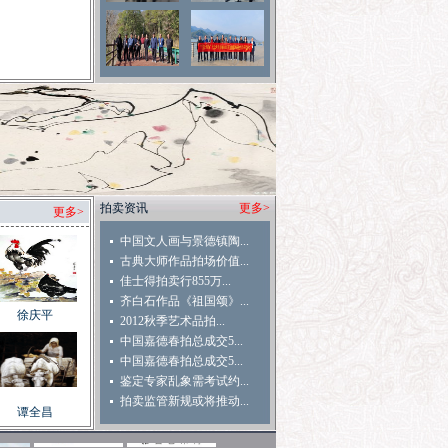
拍卖资讯
更多>
更多>
中国文人画与景德镇陶...
古典大师作品拍场价值...
佳士得拍卖行855万...
齐白石作品《祖国颂》...
徐庆平
2012秋季艺术品拍...
中国嘉德春拍总成交5...
中国嘉德春拍总成交5...
鉴定专家乱象需考试约...
拍卖监管新规或将推动...
谭全昌