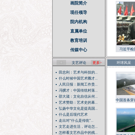
画院简介
现任领导
院内机构
直属单位
教育培训
习近平检
传媒中心
文艺评论
更多>
环球风采
田忠利：艺术与科技的...
什么时候中国艺术圈才...
人民日报：新闻工作贵...
冯骥才：中国传统村落...
邵大箴：文化自信从何...
中国首条穿
艺术赞助：艺术史的幕...
刹车铺轨，
弘扬中华文化是提高国...
什么是后现代艺术
走出对“什么是传统”...
文艺走进生活，评论怎...
怎样看文艺作品中的残...