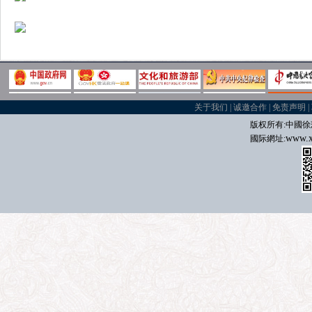
关于我们
|
诚邀合作
|
免责声明
|
版权所有:中國
徐
www.x
國际
網址: