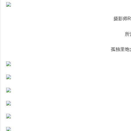
摄影师Ro
所
孤独里饱