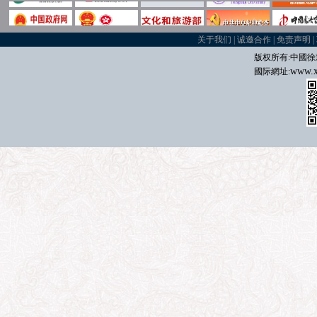
关于我们
|
诚邀合作
|
免责声明
|
版权所有:中國
徐
www.x
國际
網址: