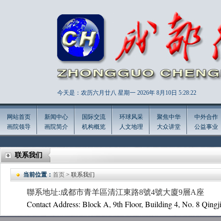
今天是：农历六月廿八 星期一 2026年
8月10日 5:28:23
网站首页
新闻中心
国际交流
环球风采
聚焦中华
中外合作
画院领导
画院简介
机构概览
人文地理
大众讲堂
公益事业
联系我们
当前位置：
首页
> 联系我们
聯系地址:
成都市青羊區清江東路8號4號大廈9層A座
Contact Address: Block A, 9th Floor, Building 4, No. 8 Qing