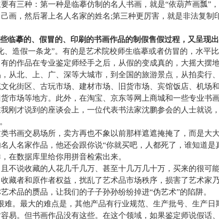
要有三种：
第一种是临摹仿制的名人书画，就是“依葫芦画瓢”，
己画，然后署上名人名家的姓名;第三种更厉害，就是非法复制
些临摹的、假冒的、印刷的书画作品的制假售假过程，又呈现出
、造假一条龙”。有的是艺术院校师生临摹或者仿冒的，水平比
。有的作品在专业鉴定师经手之后，从假的变成真的，大摇大摆
从北、上、广、深等大城市，到全国的旅游景点，从拍卖行、
统文化街区、古玩市场、建材市场、旧货市场、宾馆饭店、机场
旧货市场等地方。此外，在淘宝、京东等网上商城和一些专业书
在我刚才说到的座谈会上，一位代表书法家沈鹏参会的人士就说
。
书画交易场所，卖方再也不象以前那样遮遮掩掩了，而是大大
名人名家作品，他还会跟你说“你就买吧，人都死了，谁知道是真
样，在数据库里给你用拼音检索出来。
不说收藏的人花几千几万、甚至十几万几十万，买来的很可能
了收藏者和原作者权益，扰乱了艺术品市场秩序，损害了艺术家
艺术品的赝品，让我们的子子孙孙纷纷掉进“伪艺术”的陷阱。
难。最大的难点是，其他产品有行业规范、生产批号、生产日
对容易。但书画作品没有这些。在这个领域，如果鉴定师说假话