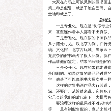
大家在市场上可以见到的假书画主
第二种是假冒，就是干脆自己写、自
量地印就是了。
总结这
一是专业化。现在是“制假专业化
来，甚至连作者本人都看不出真假
二是普遍化。现在假的书画作品，
几乎随处可见。以北京为例，在传
璃厂文化街、北京古玩城、潘家园
龙混杂的假书画占了很大比例。就
作品请他们鉴定，结果95%都是假的
三是公开化。现在如果你走进这类
是印刷的。如果仿冒的是已经过世的
字，他甚至可以像图书大厦卖书一
这样的仿冒书画作品大行其道，且
深、还要广。从近处来说，它侵犯
它只会给我们的后代留下一大批号称
要治理这样的乱局难不难?确实很
等，一旦有制假售假的，查起来相