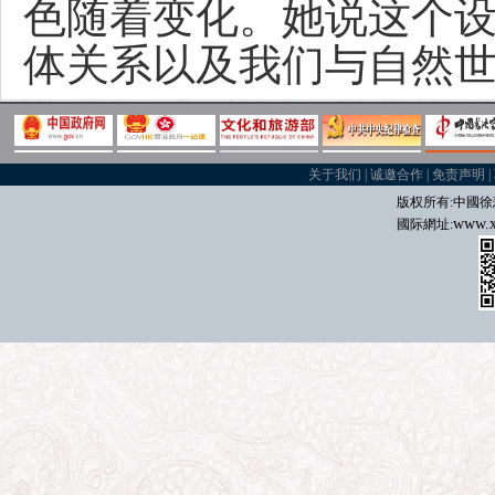
色随着变化。她说这个设
体关系以及我们与自然世
关于我们
|
诚邀合作
|
免责声明
|
版权所有:中國
徐
www.x
國际
網址: