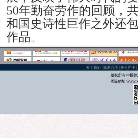
50年勤奋劳作的回顾，共
和国史诗性巨作之外还
作品。
关于我们
|
诚邀合作
|
免责声明
|
版权所有:中國
徐
www.x
國际
網址: