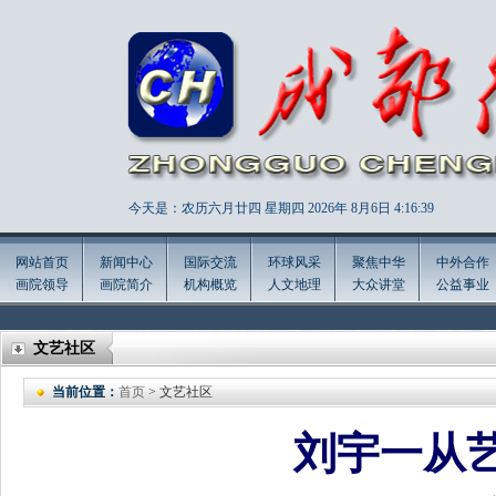
今天是：农历六月廿四 星期四 2026年
8月6日 4:16:41
网站首页
新闻中心
国际交流
环球风采
聚焦中华
中外合作
画院领导
画院简介
机构概览
人文地理
大众讲堂
公益事业
文艺社区
当前位置：
首页
> 文艺社区
刘宇一从艺