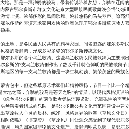
遍大地。那是一群驰骋的骏马，带着传说带着梦想，奔驰在辽阔
日，内蒙古鄂尔多斯市群众文化进京大型民族民间歌舞晚会“鄂尔多
堂激情上演。浓郁多彩的民间歌舞、婉转悠扬的马头琴声、嘹亮
自鄂尔多斯的表演艺术家用欢快的歌舞体现了鄂尔多斯草原牧人
累硕果。
土地，是各民族人民共有的精神家园。闻名遐迩的鄂尔多斯民
具风格的漫瀚调，形成多彩多姿的鄂尔多斯传统文化。
尔多斯的各个乌兰牧骑。这些乌兰牧骑以民族歌舞为主要演出
鄂尔多斯的7支乌兰牧骑创作出了数以千计特色鲜明的民族歌舞节
多斯地区的每一支乌兰牧骑都是一块生机勃勃、繁荣茂盛的民族
古包中，但这些草原艺术家们却精神昂扬，节目一个比一个精
是大地之高，奔驰的骏马是苍天之驹”的情景，以现代风格演唱
《绿色·鄂尔多斯》的两位歌者凭借浑厚遒劲、充满磁性的声音
马头琴演奏者组成的乐队，是鄂尔多斯公共文化示范区建设中建
现出草原牧人心灵的质朴、纯净。风格迥异的歌舞《草原文化日
孟根阿依嘎》《博克赞》《草原风》则让观众感受到了现代鄂尔
调，均为国家级非物质文化遗产。漫瀚调即蒙汉调，是鄂尔多