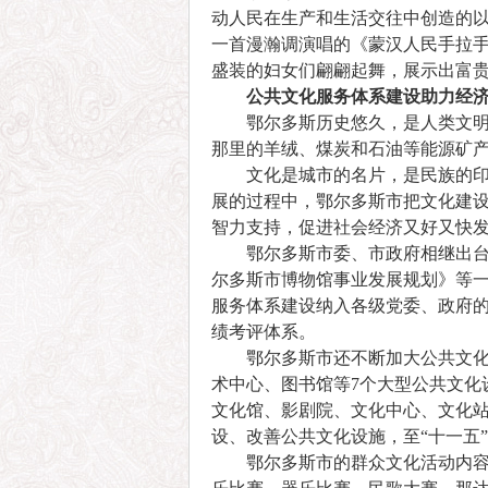
动人民在生产和生活交往中创造的
一首漫瀚调演唱的《蒙汉人民手拉手
盛装的妇女们翩翩起舞，展示出富
公共文化服务体系建设助力经济
鄂尔多斯历史悠久，是人类文明的
那里的羊绒、煤炭和石油等能源矿
文化是城市的名片，是民族的印记
展的过程中，鄂尔多斯市把文化建
智力支持，促进社会经济又好又快
鄂尔多斯市委、市政府相继出台并
尔多斯市博物馆事业发展规划》等
服务体系建设纳入各级党委、政府
绩考评体系。
鄂尔多斯市还不断加大公共文化设施
术中心、图书馆等7个大型公共文化
文化馆、影剧院、文化中心、文化
设、改善公共文化设施，至“十一五
鄂尔多斯市的群众文化活动内容丰