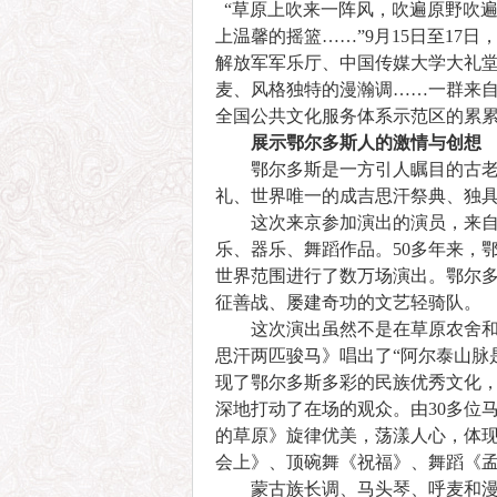
“草原上吹来一阵风，吹遍原野吹
上温馨的摇篮……”9月15日至17
解放军军乐厅、中国传媒大学大礼
麦、风格独特的漫瀚调……一群来
全国公共文化服务体系示范区的累
展示鄂尔多斯人的激情与创想
鄂尔多斯是一方引人瞩目的古老的
礼、世界唯一的成吉思汗祭典、独
这次来京参加演出的演员，来自鄂
乐、器乐、舞蹈作品。50多年来，
世界范围进行了数万场演出。鄂尔
征善战、屡建奇功的文艺轻骑队。
这次演出虽然不是在草原农舍和蒙
思汗两匹骏马》唱出了“阿尔泰山脉
现了鄂尔多斯多彩的民族优秀文化，
深地打动了在场的观众。由30多位
的草原》旋律优美，荡漾人心，体
会上》、顶碗舞《祝福》、舞蹈《
蒙古族长调、马头琴、呼麦和漫瀚