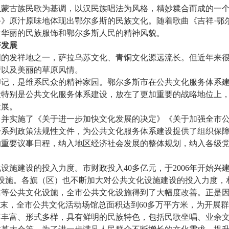
以蒙古族民歌为基调，以汉民族唱法为风格，精妙糅合而成的一
》原汁原味地体现出鄂尔多斯的民族文化。随着歌曲《吉祥·鄂
贵华丽的民族服饰和鄂尔多斯人民的精神风貌。
发展
发祥地之一，萨拉乌苏文化、青铜文化源远流长。但近年来很
产以及美丽的草原风情。
，是维系民众的精神家园。鄂尔多斯市在公共文化服务体系建
设特别是公共文化服务体系建设，放在了更加重要的战略地位上
发展。
实施了《关于进一步加快文化发展的决定》《关于加强全市公
一系列政策法规性文件，为公共文化服务体系建设提供了组织保
的重要议事日程，纳入地区经济社会发展的整体规划，纳入各级
建设的投入力度。市财政投入40多亿元，于2006年开始兴
设施。各旗（区）也不断加大对公共文化设施建设的投入力度，
站等公共文化设施，全市公共文化设施得到了大幅度改善。正是
”末，全市公共文化活动场馆总面积达到60多万平方米，为开展
富、形式多样，具有鲜明的民族特色，包括民歌坐唱、业余文