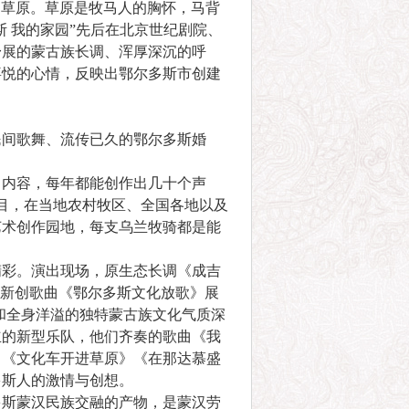
的草原。草原是牧马人的胸怀，马背
斯 我的家园”先后在北京世纪剧院、
舒展的蒙古族长调、浑厚深沉的呼
喜悦的心情，反映出鄂尔多斯市创建
间歌舞、流传已久的鄂尔多斯婚
内容，每年都能创作出几十个声
目，在当地农村牧区、全国各地以及
艺术创作园地，每支乌兰牧骑都是能
彩。演出现场，原生态长调《成吉
的新创歌曲《鄂尔多斯文化放歌》展
和全身洋溢的独特蒙古族文化气质深
立的新型乐队，他们齐奏的歌曲《我
》《文化车开进草原》《在那达慕盛
多斯人的激情与创想。
斯蒙汉民族交融的产物，是蒙汉劳