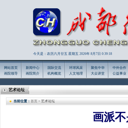
今天是：农历六月廿五 星期五 2026年
8月7日 0:39:20
网站首页
新闻中心
国际交流
环球风采
聚焦中华
中外合作
画院领导
画院简介
机构概览
人文地理
大众讲堂
公益事业
艺术论坛
当前位置：
首页
> 艺术论坛
画派不