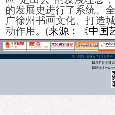
的发展史进行了系统、
广徐州书画文化、打造
动作用。(
来源：《中国
关于我们
|
诚邀合作
|
免责声明
|
版权所有:中國
徐
www.x
國际
網址: