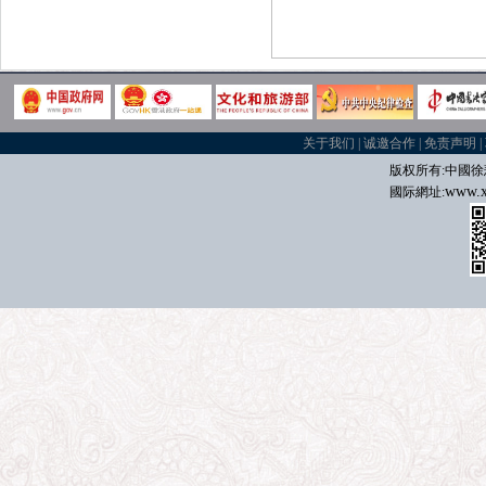
关于我们
|
诚邀合作
|
免责声明
|
版权所有:中國
徐
www.x
國际
網址: