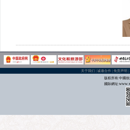
关于我们
|
诚邀合作
|
免责声明
|
版权所有:中國
徐
www.x
國际
網址: